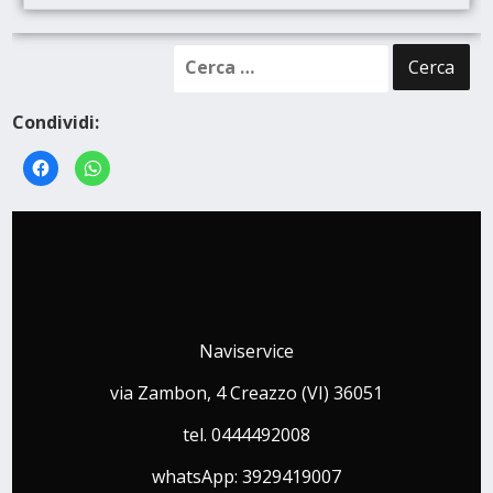
Condividi:
Fai
Fai
clic
clic
per
per
condividere
condividere
su
su
Facebook
WhatsApp
(Si
(Si
apre
apre
in
in
una
una
nuova
nuova
finestra)
finestra)
Naviservice
via Zambon, 4 Creazzo (VI) 36051
tel. 0444492008
whatsApp: 3929419007