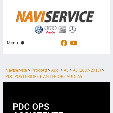
Menu
Naviservice
>
Prodotti
>
Audi
>
A5
>
A5 (2007-2015)
>
PDC POSTERIORE E ANTERIORE AUDI A5
PDC OPS